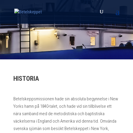
HISTORIA
Betelskeppsmissionen hade sin absoluta begynnelse i New
Yorks hamn på 1840-talet, och hade vid sin tillblivelse ett
nära samband med de metodistiska och baptistiska
väckelserna i England och Amerika vid denna tid. Omvända
svenska sjömän som besökt Betelskeppet i New York,