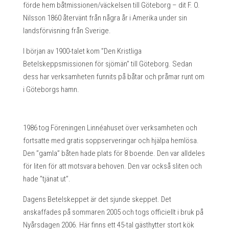
förde hem båtmissionen/väckelsen till Göteborg – dit F. O.
Nilsson 1860 återvänt från några år i Amerika under sin
landsförvisning från Sverige.
I början av 1900-talet kom ”Den Kristliga
Betelskeppsmissionen för sjömän” till Göteborg. Sedan
dess har verksamheten funnits på båtar och pråmar runt om
i Göteborgs hamn.
1986 tog Föreningen Linnéahuset över verksamheten och
fortsatte med gratis soppserveringar och hjälpa hemlösa.
Den ”gamla” båten hade plats för 8 boende. Den var alldeles
för liten för att motsvara behoven. Den var också sliten och
hade ”tjänat ut”.
Dagens Betelskeppet är det sjunde skeppet. Det
anskaffades på sommaren 2005 och togs officiellt i bruk på
Nyårsdagen 2006. Här finns ett 45-tal gästhytter stort kök