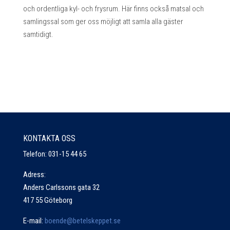
och ordentliga kyl- och frysrum. Här finns också matsal och
samlingssal som ger oss möjligt att samla alla gäster
samtidigt.
KONTAKTA OSS
Telefon: 031-15 44 65
Adress:
Anders Carlssons gata 32
417 55 Göteborg
E-mail:
boende@betelskeppet.se