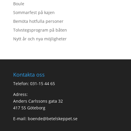
Boule
Sommarfest på kajen
Bemöta hotfulla personer
Tolvstegsprogram på båten
Nytt år och nya möjligheter
Kontakta oss
Telefon: 031-15 44 65
Adress:
Anders Carlssons gata 32
417 55 Göteborg
E-mail:
boende@betelskeppet.se