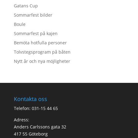
Gatans Cup
Sommarfest bilder
Boule
Sommarfest på kajen
Bemöta hotfulla personer
Tolvstegsprogram på båten
Nytt år och nya möjligheter
Kontakta oss
Telefon: 031-15 44 65
Adress:
Anders Carlssons gata 32
417 55 Göteborg