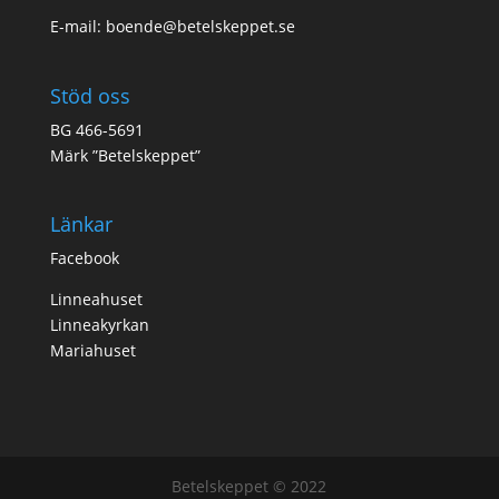
E-mail:
boende@betelskeppet.se
Stöd oss
BG 466-5691
Märk ”Betelskeppet”
Länkar
Facebook
Linneahuset
Linneakyrkan
Mariahuset
Betelskeppet © 2022